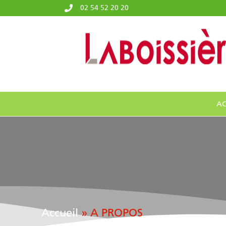
02 54 52 20 20
AC
Accueil
»
A PROPOS